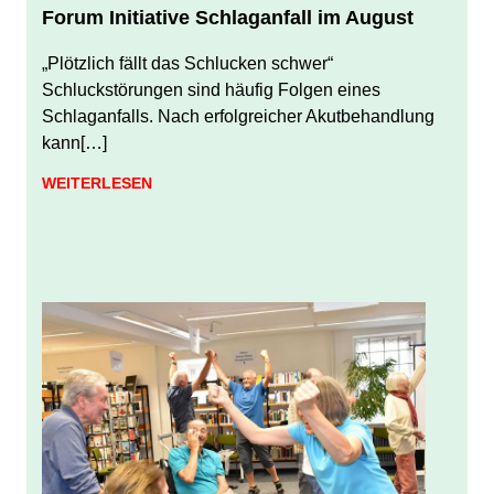
Forum Initiative Schlaganfall im August
JULI 31, 2026
JUERGEN FINDEISEN
„Plötzlich fällt das Schlucken schwer“
Schluckstörungen sind häufig Folgen eines
Schlaganfalls. Nach erfolgreicher Akutbehandlung
kann[…]
WEITERLESEN