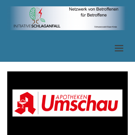
Zum
Inhalt
springen
Netzwerk
von
MENÜ
Betroffenen
für
Betroffene