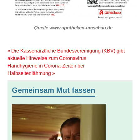
Quelle www.apotheken-umschau.de
Vorheriger
Beitragsnavigation
Die Kassenärztliche Bundesvereinigung (KBV) gibt
Beitrag:
aktuelle Hinweise zum Coronavirus
Nächster
Handhygiene in Corona-Zeiten bei
Beitrag:
Halbseitenlähmung
Gemeinsam Mut fassen