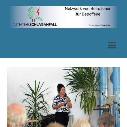
Zum
Inhalt
springen
Netzwerk
von
MENÜ
Betroffenen
für
Betroffene