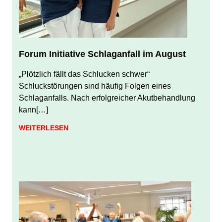
Forum Initiative Schlaganfall im August
JULI 31, 2026
JUERGEN FINDEISEN
„Plötzlich fällt das Schlucken schwer“
Schluckstörungen sind häufig Folgen eines
Schlaganfalls. Nach erfolgreicher Akutbehandlung
kann[…]
WEITERLESEN