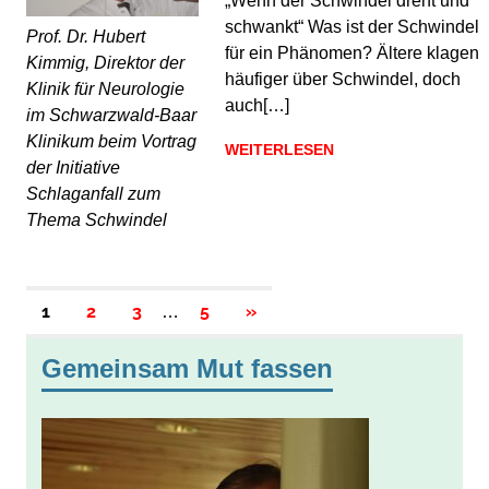
„Wenn der Schwindel dreht und
schwankt“ Was ist der Schwindel
Prof. Dr. Hubert
für ein Phänomen? Ältere klagen
Kimmig, Direktor der
häufiger über Schwindel, doch
Klinik für Neurologie
auch[…]
im Schwarzwald-Baar
Klinikum beim Vortrag
WEITERLESEN
der Initiative
Schlaganfall zum
Thema Schwindel
Seitennummerierung
NÄCHSTE
1
2
3
5
»
…
BEITRÄGE
der
Gemeinsam Mut fassen
Beiträge