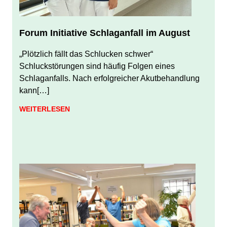
Forum Initiative Schlaganfall im August
JULI 31, 2026
JUERGEN FINDEISEN
„Plötzlich fällt das Schlucken schwer“
Schluckstörungen sind häufig Folgen eines
Schlaganfalls. Nach erfolgreicher Akutbehandlung
kann[…]
WEITERLESEN