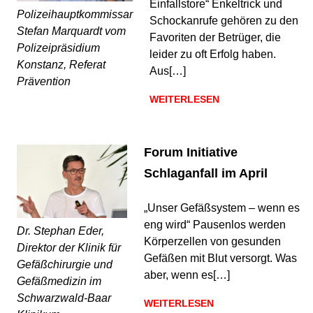
Einfallstore“ Enkeltrick und
Polizeihauptkommissar
Schockanrufe gehören zu den
Stefan Marquardt vom
Favoriten der Betrüger, die
Polizeipräsidium
leider zu oft Erfolg haben.
Konstanz, Referat
Aus[…]
Prävention
WEITERLESEN
Forum Initiative
Schlaganfall im April
„Unser Gefäßsystem – wenn es
eng wird“ Pausenlos werden
Dr. Stephan Eder,
Körperzellen von gesunden
Direktor der Klinik für
Gefäßen mit Blut versorgt. Was
Gefäßchirurgie und
aber, wenn es[…]
Gefäßmedizin im
Schwarzwald-Baar
WEITERLESEN