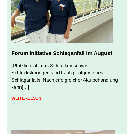
Forum Initiative Schlaganfall im August
JULI 31, 2026
JUERGEN FINDEISEN
„Plötzlich fällt das Schlucken schwer“
Schluckstörungen sind häufig Folgen eines
Schlaganfalls. Nach erfolgreicher Akutbehandlung
kann[…]
WEITERLESEN