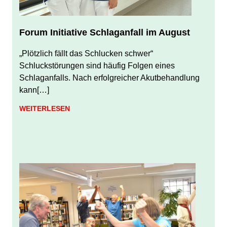
Forum Initiative Schlaganfall im August
JULI 31, 2026
JUERGEN FINDEISEN
„Plötzlich fällt das Schlucken schwer“
Schluckstörungen sind häufig Folgen eines
Schlaganfalls. Nach erfolgreicher Akutbehandlung
kann[…]
WEITERLESEN