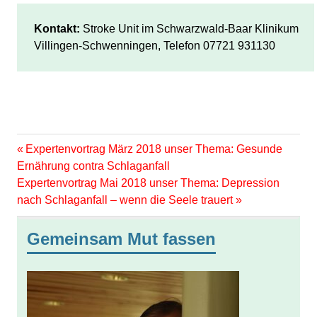
Kontakt:
 Stroke Unit im Schwarzwald-Baar Klinikum 

Villingen-Schwenningen, Telefon 07721 931130
Vorheriger
Beitragsnavigation
Expertenvortrag März 2018 unser Thema: Gesunde
Beitrag:
Ernährung contra Schlaganfall
Nächster
Expertenvortrag Mai 2018 unser Thema: Depression
Beitrag:
nach Schlaganfall – wenn die Seele trauert
Gemeinsam Mut fassen