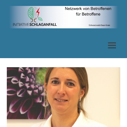
Zum
Inhalt
springen
Netzwerk
von
MENÜ
Betroffenen
für
Betroffene