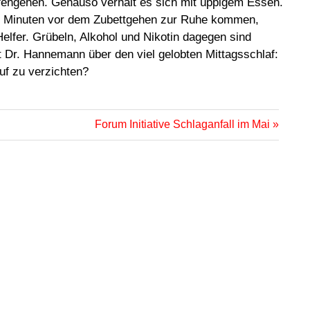
lafengehen. Genauso verhält es sich mit üppigem Essen.
 30 Minuten vor dem Zubettgehen zur Ruhe kommen,
lfer. Grübeln, Alkohol und Nikotin dagegen sind
bt Dr. Hannemann über den viel gelobten Mittagsschlaf:
uf zu verzichten?
Nächster
Forum Initiative Schlaganfall im Mai
Beitrag: