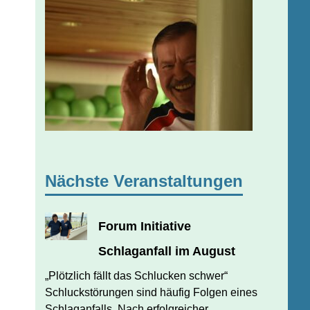
Nächste Veranstaltungen
Forum Initiative
Schlaganfall im August
JULI 31, 2026
JUERGEN FINDEISEN
„Plötzlich fällt das Schlucken schwer“
Schluckstörungen sind häufig Folgen eines
Schlaganfalls. Nach erfolgreicher