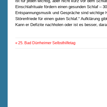
ist für jeden wichtig, aber nicht kurz vor dem Sch
Einschlafrituale fördern einen gesunden Schlaf –
Entspannungsmusik und Gespräche sind wichtige He
Störenfriede für einen guten Schlaf.“ Aufklärung gi
Kann er Defizite nachholen oder ist es besser, dara
Vorheriger
Beitragsnavigation
25. Bad Dürrheimer Selbsthilfetag
Beitrag: