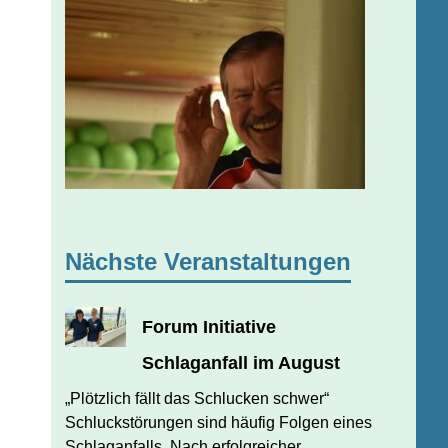
Nächste Veranstaltungen
Forum Initiative
Schlaganfall im August
JULI 31, 2026
JUERGEN FINDEISEN
„Plötzlich fällt das Schlucken schwer“
Schluckstörungen sind häufig Folgen eines
Schlaganfalls. Nach erfolgreicher