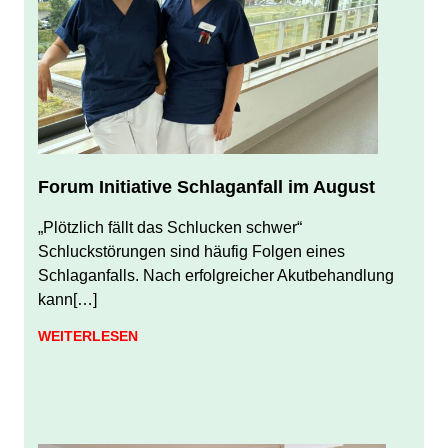
Forum Initiative Schlaganfall im August
JULI 31, 2026
JUERGEN FINDEISEN
„Plötzlich fällt das Schlucken schwer“
Schluckstörungen sind häufig Folgen eines
Schlaganfalls. Nach erfolgreicher Akutbehandlung
kann[…]
WEITERLESEN