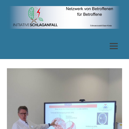
Zum
Inhalt
springen
Netzwerk
von
MENÜ
Betroffenen
für
Betroffene