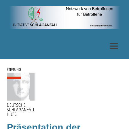
Zum
Inhalt
springen
Netzwerk
von
MENÜ
Betroffenen
für
Betroffene
Präsentation der