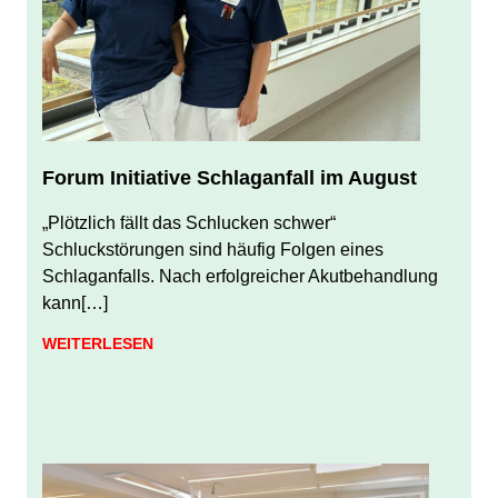
Forum Initiative Schlaganfall im August
JULI 31, 2026
JUERGEN FINDEISEN
„Plötzlich fällt das Schlucken schwer“
Schluckstörungen sind häufig Folgen eines
Schlaganfalls. Nach erfolgreicher Akutbehandlung
kann[…]
WEITERLESEN