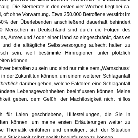
malig. Die Sterberate in den ersten vier Wochen liegt bei ca.
l, oft ohne Vorwarnung. Etwa 250.000 Betroffene verstirbt im
50% der Überlebenden anschließend dauerhaft behindert
.00 Menschen in Deutschland sind durch die Folgen des
es, Armes und / oder einer Hand so eingeschränkt, dass es
n und die alltägliche Selbstversorgung aufrecht halten zu
sch sein, weil bestimmte Hirnregionen unter plötzlich
eiten können.
schwer betroffen zu sein und sind nur mit einem „Warnschuss“
st in der Zukunft tun können, um einem weiteren Schlaganfall
berblick
darüber geben, welche Faktoren eine Schlaganfall
ränderte Lebensgewohnheiten beeinflussen können. Meine
hkeit geben, dem Gefühl der Machtlosigkeit nicht hilflos
ch für Laien geschriebene, Hilfestellungen, die Sie in
lten können, um meine ersten Erläuterungen weiter zu
ese Thematik einführen und ermutigen, sich der Situation
ein Stück weit selbst positiv beeinflussen zu können.