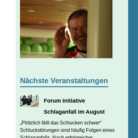
Nächste Veranstaltungen
Forum Initiative
Schlaganfall im August
JULI 31, 2026
JUERGEN FINDEISEN
„Plötzlich fällt das Schlucken schwer“
Schluckstörungen sind häufig Folgen eines
Schlaganfalls. Nach erfolgreicher