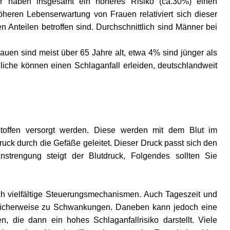
ner haben insgesamt ein höheres Risiko (ca.30%) einen
öheren Lebenserwartung von Frauen relativiert sich dieser
 Anteilen betroffen sind. Durchschnittlich sind Männer bei
rauen sind meist über 65 Jahre alt, etwa 4% sind jünger als
iche können einen Schlaganfall erleiden, deutschlandweit
offen versorgt werden. Diese werden mit dem Blut im
uck durch die Gefäße geleitet. Dieser Druck passt sich den
nstrengung steigt der Blutdruck, Folgendes sollten Sie
rch vielfältige Steuerungsmechanismen. Auch Tageszeit und
türlicherweise zu Schwankungen. Daneben kann jedoch eine
en, die dann ein hohes Schlaganfallrisiko darstellt. Viele