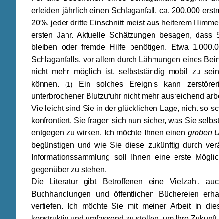
erleiden jährlich einen Schlaganfall, ca. 200.000 erst
20%, jeder dritte Einschnitt meist aus heiterem Himme
ersten Jahr. Aktuelle Schätzungen besagen, dass 
bleiben oder fremde Hilfe benötigen. Etwa 1.000
Schlaganfalls, vor allem durch Lähmungen eines Bein
nicht mehr möglich ist, selbstständig mobil zu sei
können.
Ein solches Ereignis kann zerstöreri
(1)
unterbrochener Blutzufuhr nicht mehr ausreichend arb
Vielleicht sind Sie in der glücklichen Lage, nicht so 
konfrontiert. Sie fragen sich nun sicher, was Sie selb
entgegen zu wirken. Ich möchte Ihnen einen
groben Ü
begünstigen und wie Sie diese zukünftig durch ve
Informationssammlung soll Ihnen eine erste Möglic
gegenüber zu stehen.
Die Literatur gibt Betroffenen eine Vielzahl, au
Buchhandlungen und öffentlichen Büchereien erha
vertiefen. Ich möchte Sie mit meiner Arbeit in di
konstruktiv und umfassend zu stellen, um Ihre Zukunft 