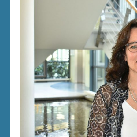
für
Betroffene