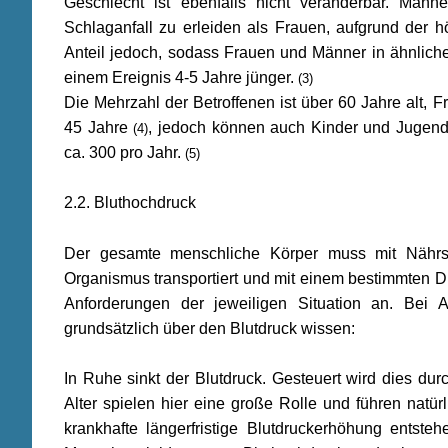
Geschlecht ist ebenfalls nicht veränderbar. Män
Schlaganfall zu erleiden als Frauen, aufgrund der h
Anteil jedoch, sodass Frauen und Männer in ähnlichen
einem Ereignis 4-5 Jahre jünger.
(3)
Die Mehrzahl der Betroffenen ist über 60 Jahre alt, F
45 Jahre
, jedoch können auch Kinder und Jugendl
(4)
ca. 300 pro Jahr.
(5)
2.2. Bluthochdruck
Der gesamte menschliche Körper muss mit Nährst
Organismus transportiert und mit einem bestimmten Dr
Anforderungen der jeweiligen Situation an. Bei A
grundsätzlich über den Blutdruck wissen:
In Ruhe sinkt der Blutdruck. Gesteuert wird dies du
Alter spielen hier eine große Rolle und führen na
krankhafte längerfristige Blutdruckerhöhung entsteh