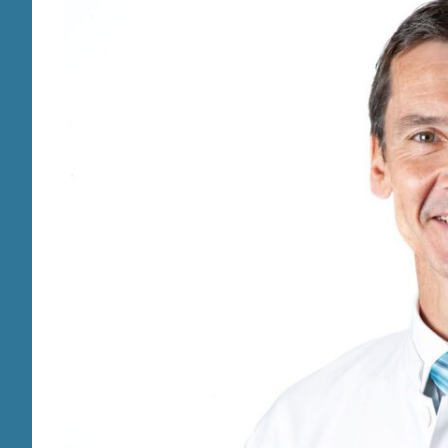
für
Betroffene