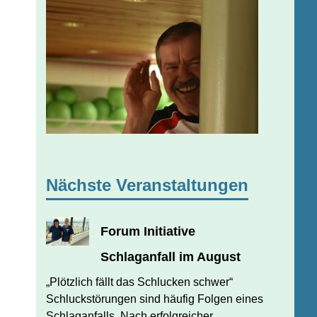
Nächste Veranstaltungen
Forum Initiative
Schlaganfall im August
JULI 31, 2026
JUERGEN FINDEISEN
„Plötzlich fällt das Schlucken schwer“
Schluckstörungen sind häufig Folgen eines
Schlaganfalls. Nach erfolgreicher