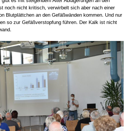
 gibt es mit steigendem Alter Ablagerungen an den
noch nicht kritisch, verwirbelt sich aber nach einer
 von Blutplättchen an den Gefäßwänden kommen. Und nur
en so zur Gefäßverstopfung führen. Der Kalk ist nicht
ßwand.