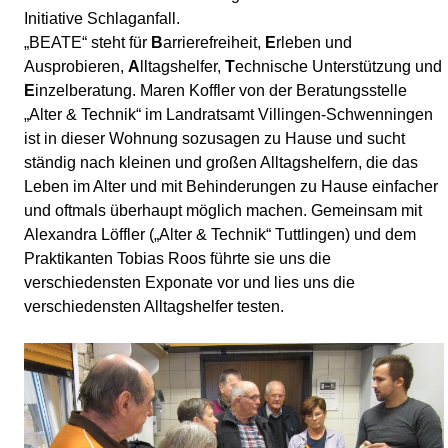
Initiative Schlaganfall.
„BEATE“ steht für
B
arrierefreiheit,
E
rleben und
Ausprobieren,
A
lltagshelfer,
T
echnische Unterstützung und
E
inzelberatung. Maren Koffler von der Beratungsstelle
„Alter & Technik“ im Landratsamt Villingen-Schwenningen
ist in dieser Wohnung sozusagen zu Hause und sucht
ständig nach kleinen und großen Alltagshelfern, die das
Leben im Alter und mit Behinderungen zu Hause einfacher
und oftmals überhaupt möglich machen. Gemeinsam mit
Alexandra Löffler („Alter & Technik“ Tuttlingen) und dem
Praktikanten Tobias Roos führte sie uns die
verschiedensten Exponate vor und lies uns die
verschiedensten Alltagshelfer testen.