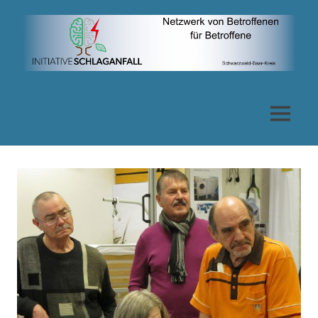
Zum
Inhalt
springen
Netzwerk
von
MENÜ
Betroffenen
für
Betroffene