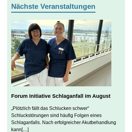
Nächste Veranstaltungen
Forum Initiative Schlaganfall im August
JULI 31, 2026
JUERGEN FINDEISEN
„Plötzlich fällt das Schlucken schwer“
Schluckstörungen sind häufig Folgen eines
Schlaganfalls. Nach erfolgreicher Akutbehandlung
kann[…]