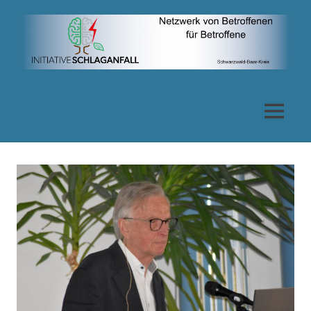
Zum
Inhalt
springen
Netzwerk
von
MENÜ
Betroffenen
für
Betroffene