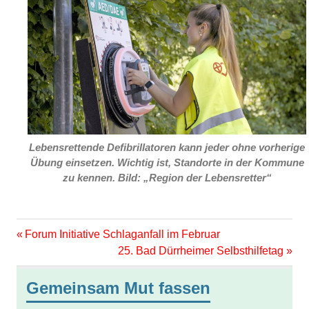
Lebensrettende Defibrillatoren kann jeder ohne vorherige
Übung einsetzen. Wichtig ist, Standorte in der Kommune
zu kennen.
Bild: „Region der Lebensretter“
Vorheriger
Beitragsnavigation
Forum Initiative Schlaganfall im Februar
Beitrag:
Nächster
25. Bad Dürrheimer Selbsthilfetag
Beitrag:
Gemeinsam Mut fassen