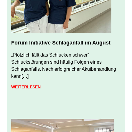
Forum Initiative Schlaganfall im August
JULI 31, 2026
JUERGEN FINDEISEN
„Plötzlich fällt das Schlucken schwer“
Schluckstörungen sind häufig Folgen eines
Schlaganfalls. Nach erfolgreicher Akutbehandlung
kann[…]
WEITERLESEN