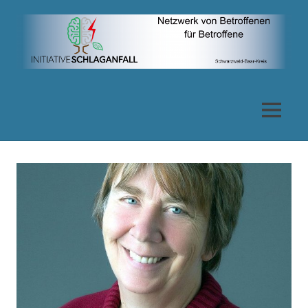
Zum
Inhalt
springen
Netzwerk
von
MENÜ
Betroffenen
für
Betroffene