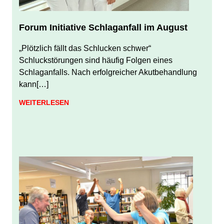
Forum Initiative Schlaganfall im August
JULI 31, 2026
JUERGEN FINDEISEN
„Plötzlich fällt das Schlucken schwer“
Schluckstörungen sind häufig Folgen eines
Schlaganfalls. Nach erfolgreicher Akutbehandlung
kann[…]
WEITERLESEN