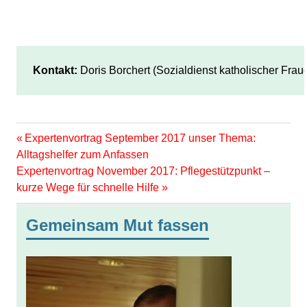
Kontakt:
 Doris Borchert (Sozialdienst katholischer Fra
Patientenverfügung
Vorheriger
Beitragsnavigation
Expertenvortrag September 2017 unser Thema:
Vesorgungsvollmacht
Beitrag:
Alltagshelfer zum Anfassen
Nächster
Expertenvortrag November 2017: Pflegestützpunkt –
Beitrag:
kurze Wege für schnelle Hilfe
Gemeinsam Mut fassen