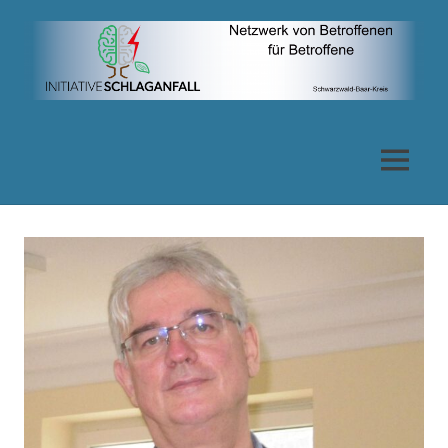
Zum
Inhalt
springen
Netzwerk
von
MENÜ
Betroffenen
für
Betroffene