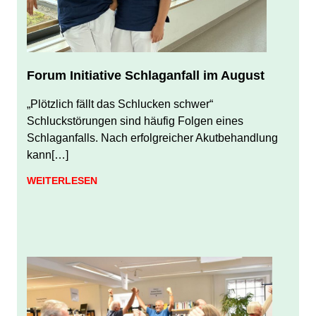
Forum Initiative Schlaganfall im August
JULI 31, 2026
JUERGEN FINDEISEN
„Plötzlich fällt das Schlucken schwer“
Schluckstörungen sind häufig Folgen eines
Schlaganfalls. Nach erfolgreicher Akutbehandlung
kann[…]
WEITERLESEN